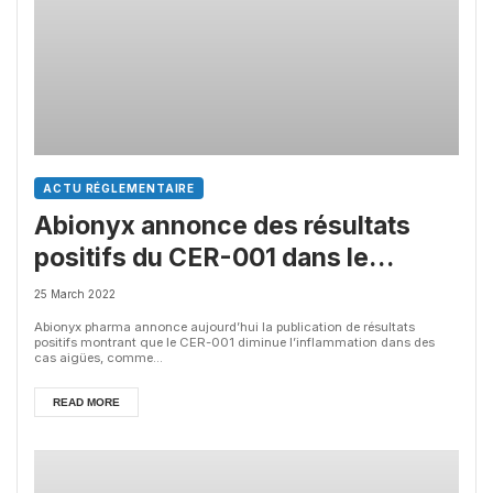
ACTU RÉGLEMENTAIRE
Abionyx annonce des résultats
positifs du CER-001 dans le
traitement de la covid-19
25 March 2022
Abionyx pharma annonce aujourd’hui la publication de résultats
positifs montrant que le CER-001 diminue l’inflammation dans des
cas aigües, comme...
READ MORE