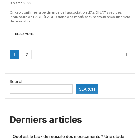
AsiDNA et inhibiteurs de PARP
9 March 2022
dans les tumeurs HRP
Onxeo confirme la pertinence de l’association d’AsiDNA™ avec des
inhibiteurs de PARP (PARPi) dans des modèles tumoraux avec une voie
de réparatio...
READ MORE
1
2
Search
SEARCH
Derniers articles
Quel est le taux de réussite des médicaments ? Une étude