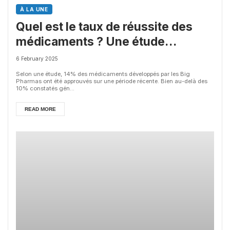
À LA UNE
Quel est le taux de réussite des
médicaments ? Une étude
intéressante chez les Big Pharmas
6 February 2025
Selon une étude, 14% des médicaments développés par les Big
Pharmas ont été approuvés sur une période récente. Bien au-delà des
10% constatés gén...
READ MORE