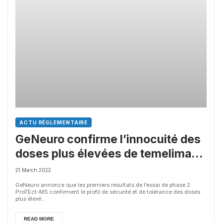
ACTU RÉGLEMENTAIRE
GeNeuro confirme l’innocuité des
doses plus élevées de temelimab
à la suite de sa phase 2 dans la
21 March 2022
sclérose en plaques
GeNeuro annonce que les premiers résultats de l’essai de phase 2
ProTEct-MS confirment le profil de sécurité et de tolérance des doses
plus élevé...
READ MORE