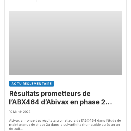
ACTU RÉGLEMENTAIRE
Résultats prometteurs de
l’ABX464 d’Abivax en phase 2
dans la polyarthrite rhumatoïde
10 March 2022
après un an de traitement
Abivax annonce des résultats prometteurs de l’ABX464 dans l’étude de
maintenance de phase 2a dans la polyarthrite rhumatoïde après un an
de trait...