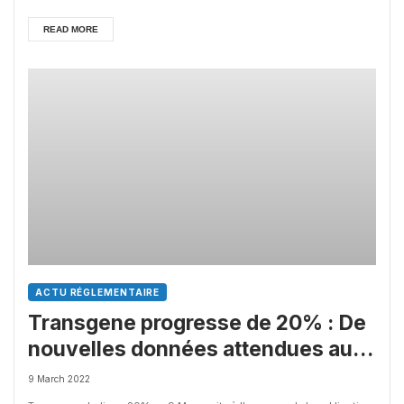
READ MORE
ACTU RÉGLEMENTAIRE
Transgene progresse de 20% : De
nouvelles données attendues au
congrès AACR
9 March 2022