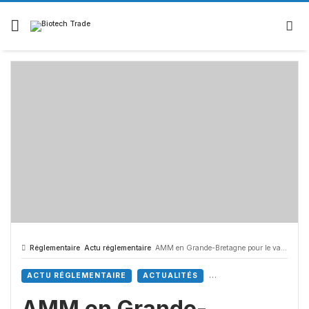
Skip
to
content
Réglementaire
Actu réglementaire
AMM en Grande-Bretagne pour le vaccin COVID-19 de Valneva
ACTU RÉGLEMENTAIRE
ACTUALITÉS
AMM en Grande-