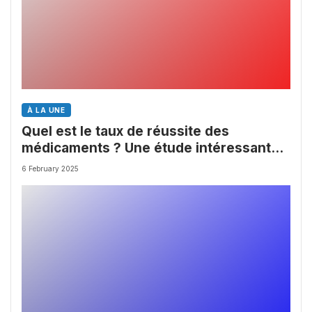
À LA UNE
Quel est le taux de réussite des
médicaments ? Une étude intéressante
chez les Big Pharmas
6 February 2025