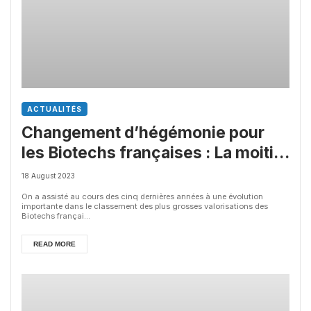
ACTUALITÉS
Changement d’hégémonie pour
les Biotechs françaises : La moitié
du Top 20 a été remplacé depuis
18 August 2023
2018
On a assisté au cours des cinq dernières années à une évolution
importante dans le classement des plus grosses valorisations des
Biotechs françai...
READ MORE