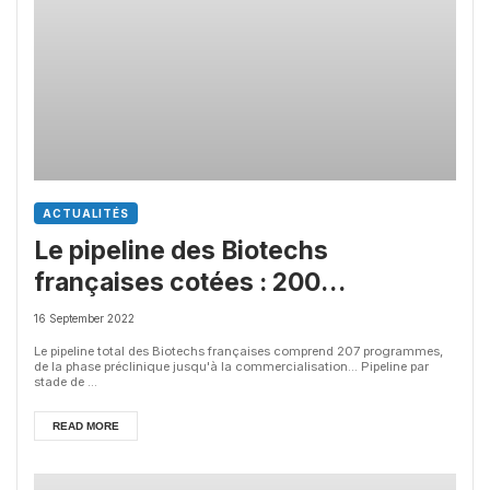
ACTUALITÉS
Le pipeline des Biotechs
françaises cotées : 200
programme développés
16 September 2022
Le pipeline total des Biotechs françaises comprend 207 programmes,
de la phase préclinique jusqu'à la commercialisation... Pipeline par
stade de ...
READ MORE