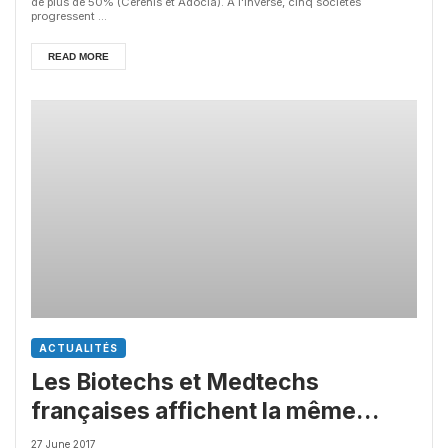
de plus de 50% (Cerenis et Adocia). A l'inverse, cinq sociétés
progressent ...
READ MORE
ACTUALITÉS
Les Biotechs et Medtechs
françaises affichent la même
performance sur 1 an
27 June 2017