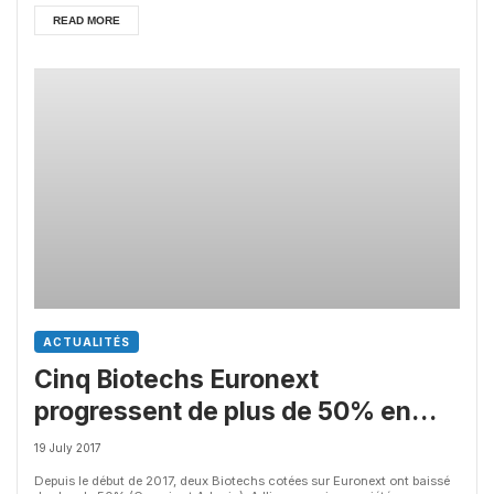
READ MORE
ACTUALITÉS
Cinq Biotechs Euronext
progressent de plus de 50% en
2017
19 July 2017
Depuis le début de 2017, deux Biotechs cotées sur Euronext ont baissé