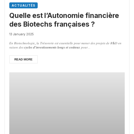
ACTUALITÉS
Quelle est l’Autonomie financière
des Biotechs françaises ?
13 January 2025
𝐸𝑛 𝐵𝑖𝑜𝑡𝑒𝑐ℎ𝑛𝑜𝑙𝑜𝑔𝑖𝑒, 𝑙𝑎 𝑇𝑟𝑒́𝑠𝑜𝑟𝑒𝑟𝑖𝑒 𝑒𝑠𝑡 𝑒𝑠𝑠𝑒𝑛𝑡𝑖𝑒𝑙𝑙𝑒 𝑝𝑜𝑢𝑟 𝑚𝑒𝑛𝑒𝑟 𝑑𝑒𝑠 𝑝𝑟𝑜𝑗𝑒𝑡𝑠 𝑑𝑒 𝑅&𝐷 𝑒𝑛
𝑟𝑎𝑖𝑠𝑜𝑛 𝑑𝑒𝑠 𝒄𝒚𝒄𝒍𝒆𝒔 𝒅'𝒊𝒏𝒗𝒆𝒔𝒕𝒊𝒔𝒔𝒆𝒎𝒆𝒏𝒕𝒔 𝒍𝒐𝒏𝒈𝒔 𝒆𝒕 𝒄𝒐𝒖̂𝒕𝒆𝒖𝒙 𝑝𝑜𝑢𝑟...
READ MORE