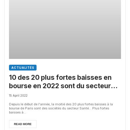
ACTUALITÉS
10 des 20 plus fortes baisses en
bourse en 2022 sont du secteur
Santé
15 April 2022
Depuis le début de l'année, la moitié des 20 plus fortes baisses à la
bourse de Paris sont des sociétés du secteur Santé... Plus fortes
baisses à...
READ MORE