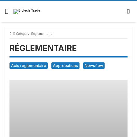
Skip
to
content
Category:
Réglementaire
RÉGLEMENTAIRE
Actu réglementaire
Approbations
Newsflow