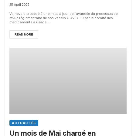
vaccin COVID-19
25 April 2022
Valneva a procédé à une mise à jour de l’avancée du processus de
revue réglementaire de son vaccin COVID-19 par le comité des
médicaments à usage...
READ MORE
ACTUALITÉS
Un mois de Mai chargé en