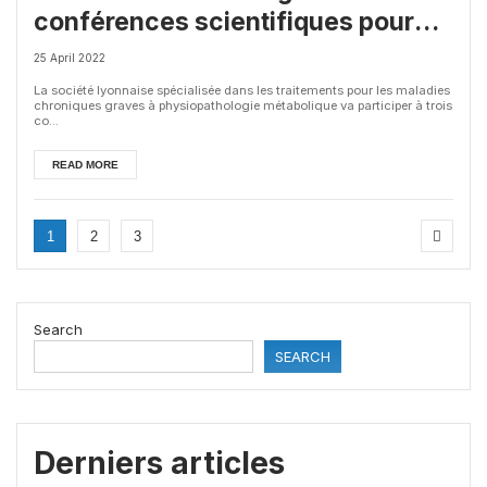
conférences scientifiques pour
Poxel
25 April 2022
La société lyonnaise spécialisée dans les traitements pour les maladies
chroniques graves à physiopathologie métabolique va participer à trois
co...
READ MORE
1
2
3
Search
SEARCH
Derniers articles