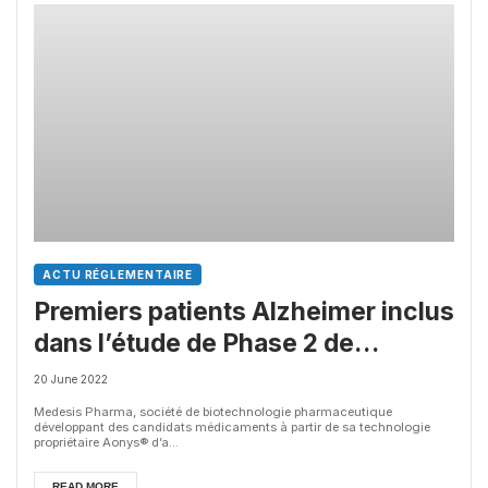
ACTU RÉGLEMENTAIRE
Premiers patients Alzheimer inclus
dans l’étude de Phase 2 de
Medesis Pharma, avec des
20 June 2022
résultats début 2023
Medesis Pharma, société de biotechnologie pharmaceutique
développant des candidats médicaments à partir de sa technologie
propriétaire Aonys® d’a...
READ MORE