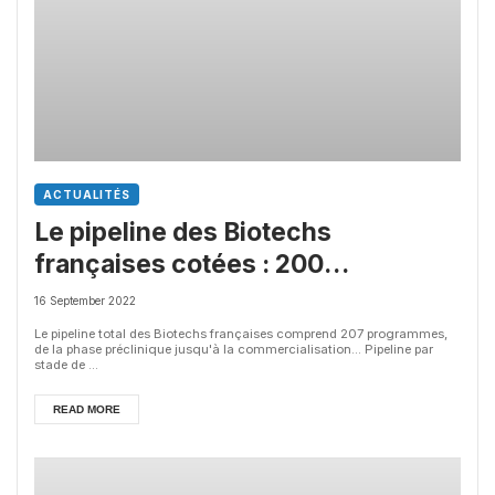
ACTUALITÉS
Le pipeline des Biotechs
françaises cotées : 200
programme développés
16 September 2022
Le pipeline total des Biotechs françaises comprend 207 programmes,
de la phase préclinique jusqu'à la commercialisation... Pipeline par
stade de ...
READ MORE