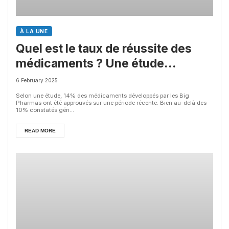
À LA UNE
Quel est le taux de réussite des
médicaments ? Une étude
intéressante chez les Big Pharmas
6 February 2025
Selon une étude, 14% des médicaments développés par les Big
Pharmas ont été approuvés sur une période récente. Bien au-delà des
10% constatés gén...
READ MORE