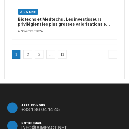
À LA UNE
Biotechs et Medtechs : Les investisseurs
privilégient les plus grosses valorisations en
2024
4 November 2024
1
2
3
…
11
APPELEZ-NOUS
+33 1 86 04 14 45
NOTRE EMAIL
INFO@AIMPACT.NET