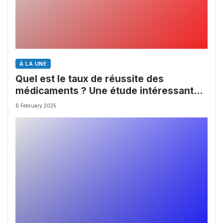
À LA UNE
Quel est le taux de réussite des
médicaments ? Une étude intéressante
chez les Big Pharmas
6 February 2025