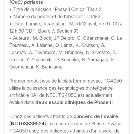
(OvC) patients
• Titre de la session : Phase I Clinical Trials 2
• Numéro du poster et de l’abstract : CT182
• Date, horaire, localisation : Mardi 12 avril, de 9 h 00 à
12 h 30 CDT, Board 7, Section 33
• Auteurs : M. Block, JP Delord, C. Ottensmeier, C. Le
Tourneau, A. Lalanne, O. Lantz, K. Knutson, G.
Lacoste, A. Tavernaro, M. Brandely, N. Silvestre, B.
Grellier, Y. Yamashita, O. Kousuke, N. Yamagata, E.
Quemeneur, K. Bendjama
Premier produit issu de la plateforme myvac, TG4050
utilise la puissance des technologies d’intelligence
artificielle (IA) de NEC. TG4050 est actuellement
évalué dans
deux essais cliniques de Phase I
:
-Chez des patients atteints de
cancers de l’ovaire
(
NCT03839524
) : un essai clinique de Phase I évalue
TG4050 chez des patientes atteintes d’un cancer de