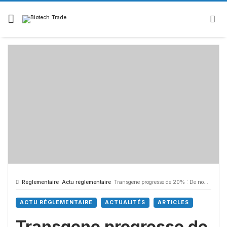
Réglementaire
Actu réglementaire
Transgene progresse de 20% : De nouvelles données attendues au congrès AACR
ACTU RÉGLEMENTAIRE
ACTUALITÉS
ARTICLES
Transgene progresse de