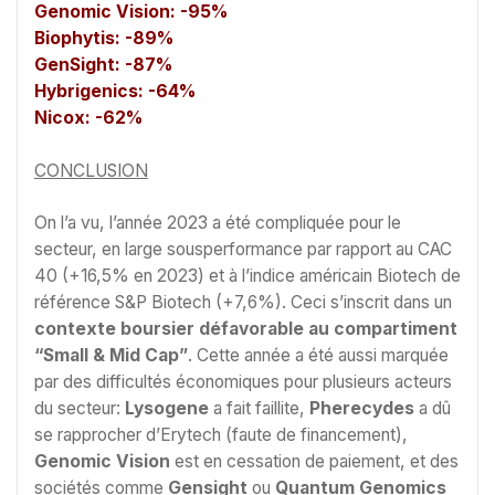
Genomic Vision: -95%
Biophytis: -89%
GenSight: -87%
Hybrigenics: -64%
Nicox: -62%
CONCLUSION
On l’a vu, l’année 2023 a été compliquée pour le
secteur, en large sousperformance par rapport au CAC
40 (+16,5% en 2023) et à l’indice américain Biotech de
référence S&P Biotech (+7,6%). Ceci s’inscrit dans un
contexte boursier défavorable a
u compartiment
“Small & Mid Cap”
. Cette année a été aussi marquée
par des difficultés économiques pour plusieurs acteurs
du secteur:
Lysogene
a fait faillite,
Pherecydes
a dû
se rapprocher d’Erytech (faute de financement),
Genomic Vision
est en cessation de paiement, et des
sociétés comme
Gensight
ou
Quantum Genomics