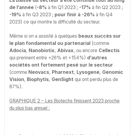
La baisse du secteur a été continue tout au long
de l’année
(
-8%
à fin Q1 2023 ;
-17%
à fin Q2 2023 ;
-19%
à fin Q3 2023 ;
pour finir à -26%
à fin Q4
2023) ce qui montre la difficulté du secteur.
Même si on a assisté à quelques
beaux succès sur
le plan fondamental ou partenarial
(comme
Adocia
,
Nanobiotix
,
Abivax
, ou encore
Cellectis
qui prennent entre +26% et +154%)
d’autres
sociétés ont fortement pesé sur le secteur
(comme
Neovacs
,
Pharnext
,
Lysogene
,
Genomic
Vision
,
Biophytis
,
GenSight
qui ont perdu plus de
87%).
GRAPHIQUE 2 – Les Biotechs finissent 2023 proche
du plus bas annuel :