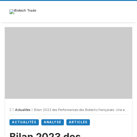
Skip
to
content
Actualités
Bilan 2023 des Performances des Biotechs françaises: Une année compliquée (-26%)
ACTUALITÉS
ANALYSE
ARTICLES
Bilan 2023 des