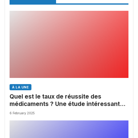
À LA UNE
Quel est le taux de réussite des
médicaments ? Une étude intéressante
chez les Big Pharmas
6 February 2025