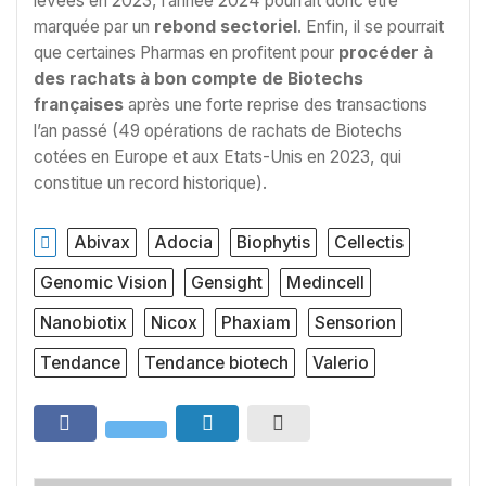
levées en 2023, l’année 2024 pourrait donc être
marquée par un
rebond sectoriel
. Enfin, il se pourrait
que certaines Pharmas en profitent pour
procéder à
des rachats à bon compte de Biotechs
françaises
après une forte reprise des transactions
l’an passé (49 opérations de rachats de Biotechs
cotées en Europe et aux Etats-Unis en 2023, qui
constitue un record historique).
Abivax
Adocia
Biophytis
Cellectis
Genomic Vision
Gensight
Medincell
Nanobiotix
Nicox
Phaxiam
Sensorion
Tendance
Tendance biotech
Valerio