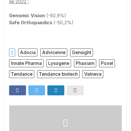
de 2022 :
Genomic Vision
(-50,9%)
Safe Orthopaedics
(-50,2%)
Adocia
Advicenne
Gensight
Innate Pharma
Lysogene
Phaxiam
Poxel
Tendance
Tendance biotech
Valneva