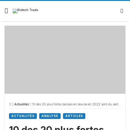
Skip
to
content
Actualités
10 des 20 plus fortes baisses en bourse en 2022 sont du secteur Santé
ACTUALITÉS
ANALYSE
ARTICLES
10 des 20 plus fortes