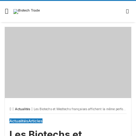
Skip
to
content
Actualités
Les Biotechs et Medtechs françaises affichent la même performance sur 1 an
Actualités
Articles
Les Biotechs et