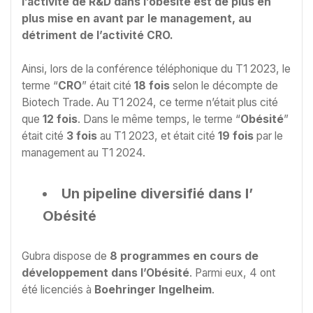
l’activité de R&D dans l’obésité est de plus en
plus mise en avant par le management, au
détriment de l’activité CRO.
Ainsi, lors de la conférence téléphonique du T1 2023, le
terme “
CRO
” était cité
18 fois
selon le décompte de
Biotech Trade. Au T1 2024, ce terme n’était plus cité
que
12 fois
. Dans le même temps, le terme “
Obésité
”
était cité
3 fois
au T1 2023, et était cité
19 fois
par le
management au T1 2024.
Un pipeline diversifié dans l’
Obésité
Gubra dispose de
8 programmes en cours de
développement dans l’Obésité
. Parmi eux, 4 ont
été licenciés à
Boehringer Ingelheim
.