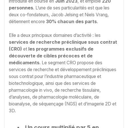
introduite en bourse en
Juin 2023
, et emploie
220
personnes
. L’une de ses particularités est que les
deux co-fondateurs, Jacob Jelsing et Niels Vrang,
détiennent encore
30% chacun des parts
.
Elle a deux principaux domaines d’activité : les
services de recherche préclinique sous contrat
(CRO)
et
les programmes exclusifs de
découverte de cibles précoces et de
médicaments
. Le segment CRO propose des
services de recherche et développement précliniques
sous contrat pour l’industrie pharmaceutique et
biotechnologique, ainsi que des services de
pharmacologie in vivo, de recherche tissulaire,
d’analyses, de pharmacologie moléculaire, de
bioanalyse, de séquençage (NGS) et d’imagerie 2D et
3D.
Un cours multiplié par 5 en