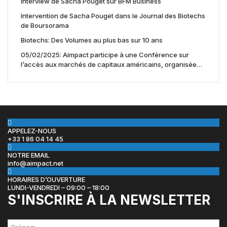
Interview de Sacha Pouget sur BFM Business
Intervention de Sacha Pouget dans le Journal des Biotechs
de Boursorama
Biotechs: Des Volumes au plus bas sur 10 ans
05/02/2025: Aimpact participe à une Conférence sur
l’accès aux marchés de capitaux américains, organisée
par Jones Day en collaboration avec le Nasdaq et BNY
APPELEZ-NOUS
+33 1 86 04 14 45
NOTRE EMAIL
info@aimpact.net
HORAIRES D’OUVERTURE
LUNDI-VENDREDI – 09:00 – 18:00
S'INSCRIRE À LA NEWSLETTER