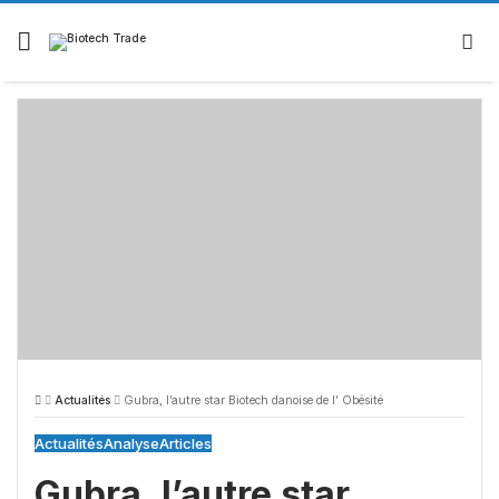
Skip
to
content
Actualités
Gubra, l’autre star Biotech danoise de l’ Obésité
Actualités
Analyse
Articles
Gubra, l’autre star