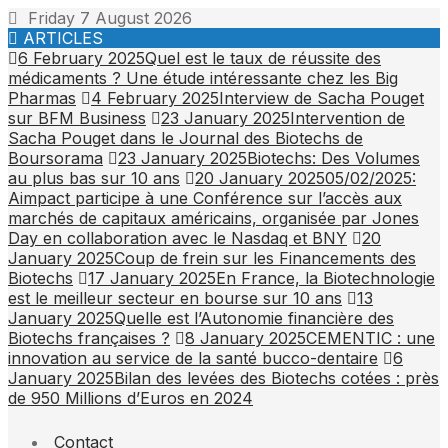
Skip
Friday 7 August 2026
to
ARTICLES
content
6 February 2025
Quel est le taux de réussite des
médicaments ? Une étude intéressante chez les Big
Pharmas
4 February 2025
Interview de Sacha Pouget
sur BFM Business
23 January 2025
Intervention de
Sacha Pouget dans le Journal des Biotechs de
Boursorama
23 January 2025
Biotechs: Des Volumes
au plus bas sur 10 ans
20 January 2025
05/02/2025:
Aimpact participe à une Conférence sur l’accès aux
marchés de capitaux américains, organisée par Jones
Day en collaboration avec le Nasdaq et BNY
20
January 2025
Coup de frein sur les Financements des
Biotechs
17 January 2025
En France, la Biotechnologie
est le meilleur secteur en bourse sur 10 ans
13
January 2025
Quelle est l’Autonomie financière des
Biotechs françaises ?
8 January 2025
CEMENTIC : une
innovation au service de la santé bucco-dentaire
6
January 2025
Bilan des levées des Biotechs cotées : près
de 950 Millions d’Euros en 2024
Contact