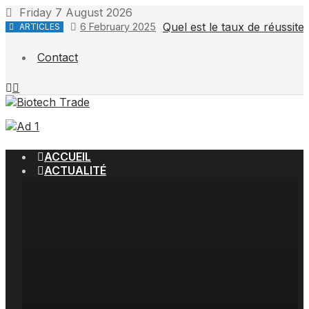
Skip
Friday 7 August 2026
to
Quel est le taux de réussit
6 February 2025
ARTICLES
content
Contact
ACCUEIL
ACTUALITÉ