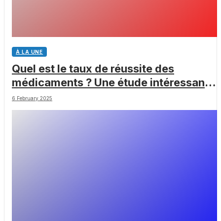
À LA UNE
Quel est le taux de réussite des
médicaments ? Une étude intéressante
chez les Big Pharmas
6 February 2025