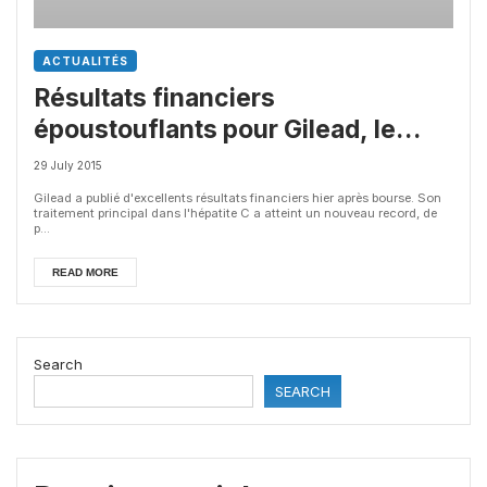
ACTUALITÉS
Résultats financiers
époustouflants pour Gilead, le
leader mondial biotech
29 July 2015
Gilead a publié d'excellents résultats financiers hier après bourse. Son
traitement principal dans l'hépatite C a atteint un nouveau record, de
p...
READ MORE
Search
SEARCH