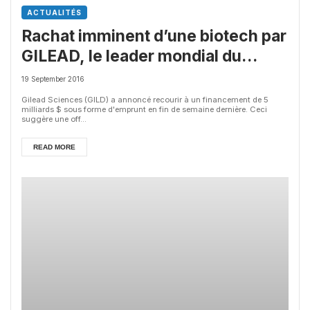
ACTUALITÉS
Rachat imminent d’une biotech par
GILEAD, le leader mondial du
secteur
19 September 2016
Gilead Sciences (GILD) a annoncé recourir à un financement de 5
milliards $ sous forme d'emprunt en fin de semaine dernière. Ceci
suggère une off...
READ MORE