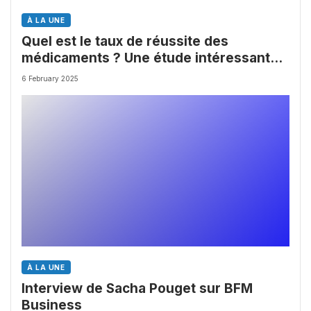
À LA UNE
Quel est le taux de réussite des
médicaments ? Une étude intéressante
chez les Big Pharmas
6 February 2025
À LA UNE
Interview de Sacha Pouget sur BFM
Business