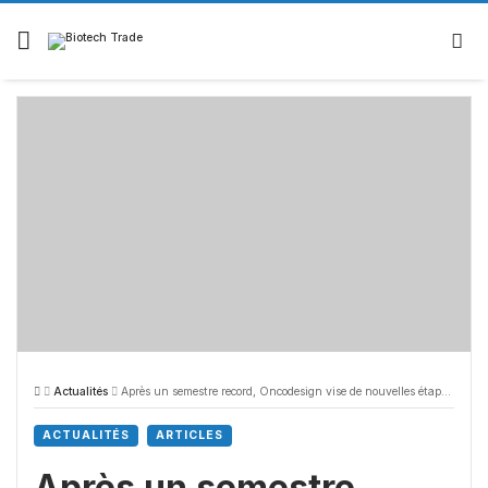
Skip
to
content
Actualités
Après un semestre record, Oncodesign vise de nouvelles étapes importantes d’ici la fin de l’année
ACTUALITÉS
ARTICLES
Après un semestre