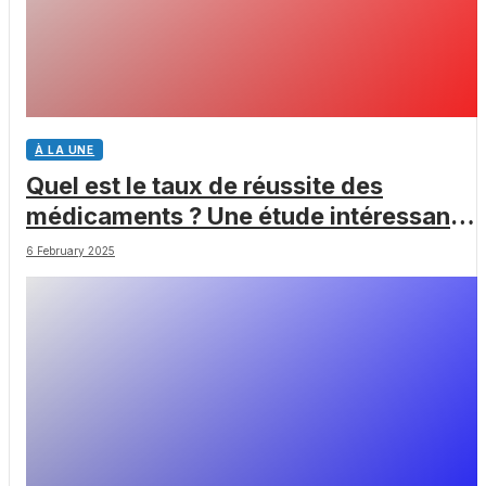
À LA UNE
Quel est le taux de réussite des
médicaments ? Une étude intéressante
chez les Big Pharmas
6 February 2025