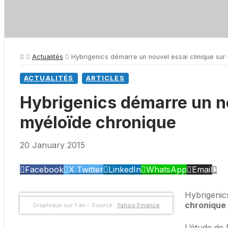
Actualités
Hybrigenics démarre un nouvel essai clinique sur 
ACTUALITÉS
ARTICLES
Hybrigenics démarre un nou
myéloïde chronique
20 January 2015
Facebook
X Twitter
LinkedIn
WhatsApp
Email
Hybrigenics
chronique
Graphique sur 1 an – Source :
Yahoo Finance
L’étude de