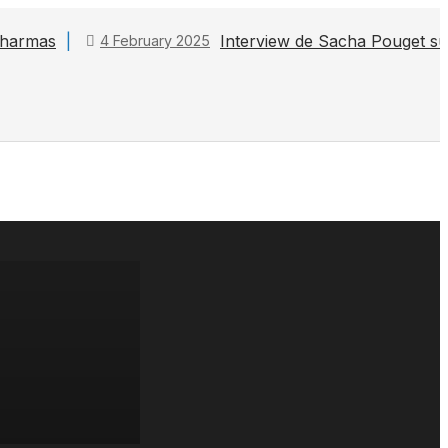
 Pharmas
Interview de Sacha Pouget s
4 February 2025