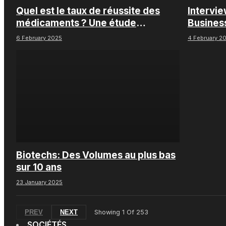
Quel est le taux de réussite des
Intervi
médicaments ? Une étude
Busines
intéressante chez les Big Pharmas
6 February 2025
4 February 2
Biotechs: Des Volumes au plus bas
sur 10 ans
23 January 2025
PREV
NEXT
Showing
1
Of
253
SOCIÉTÉS