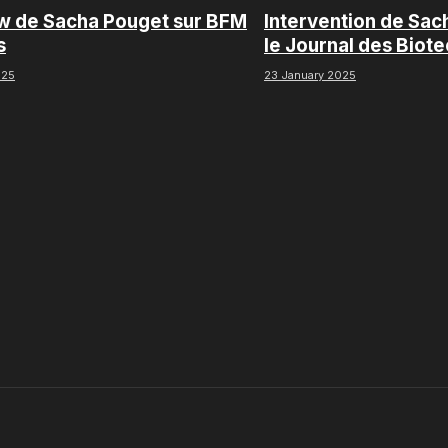
ew de Sacha Pouget sur BFM
Intervention de Sac
s
le Journal des Biot
Boursorama
025
23 January 2025