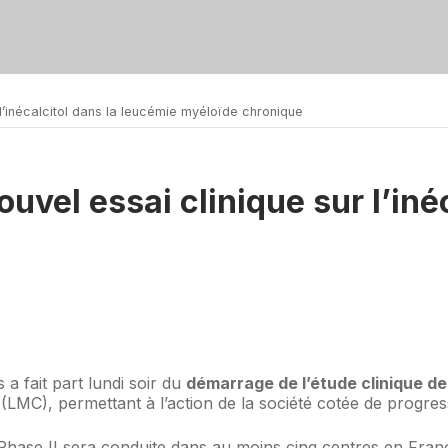
l’inécalcitol dans la leucémie myéloïde chronique
vel essai clinique sur l’iné
 a fait part lundi soir du
démarrage de l’étude clinique de 
(LMC), permettant à l’action de la société cotée de progre
 Phase II sera conduite dans au moins cinq centres en Fran