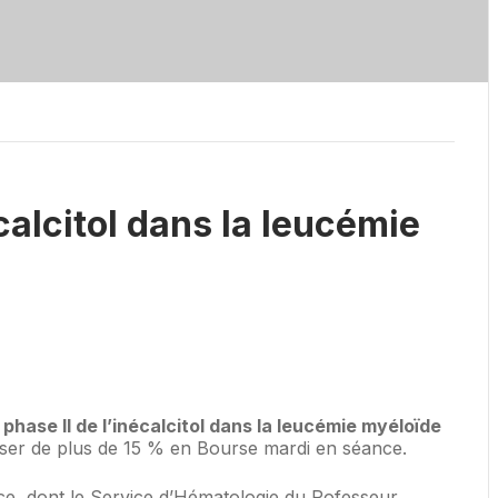
calcitol dans la leucémie
phase II de l’inécalcitol dans la leucémie myéloïde
sser de plus de 15 % en Bourse mardi en séance.
ce, dont le Service d’Hématologie du Pofesseur