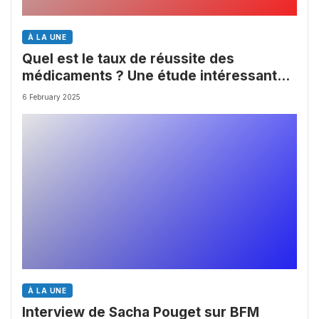
À LA UNE
Quel est le taux de réussite des
médicaments ? Une étude intéressante
chez les Big Pharmas
6 February 2025
À LA UNE
Interview de Sacha Pouget sur BFM