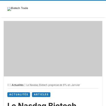
Skip
to
content
Actualités
Le Nasdaq Biotech progresse de 8% en Janvier
ACTUALITÉS
ARTICLES
Le Nasdaq Biotech