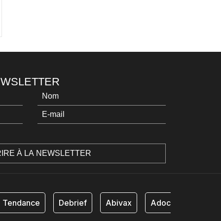
NEWSLETTER
Tendance
Debrief
Abivax
Adocia
AB Sc