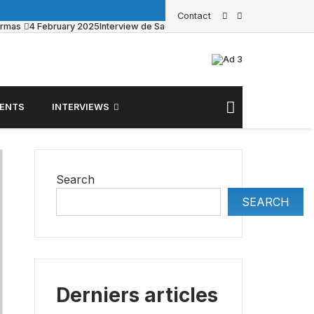
Contact
armas
4 February 2025
Interview de Sacha Pouget sur BFM Business
23 
ENTS
INTERVIEWS
Search
SEARCH
Derniers articles