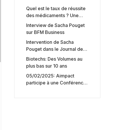
Quel est le taux de réussite
des médicaments ? Une
étude intéressante chez les
Interview de Sacha Pouget
Big Pharmas
sur BFM Business
Intervention de Sacha
Pouget dans le Journal des
Biotechs de Boursorama
Biotechs: Des Volumes au
plus bas sur 10 ans
05/02/2025: Aimpact
participe à une Conférence
sur l’accès aux marchés de
capitaux américains,
organisée par Jones Day en
collaboration avec le
Nasdaq et BNY