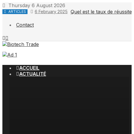
Skip
Thursday 6 August 2026
to
Quel est le taux de réussit
6 February 2025
ARTICLES
content
Contact
ACCUEIL
ACTUALITÉ