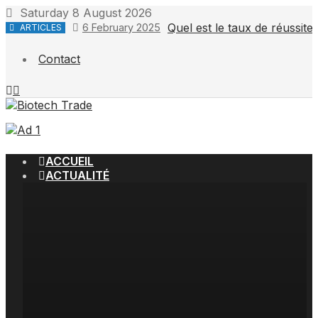
Skip
Saturday 8 August 2026
to
Quel est le taux de réussit
6 February 2025
ARTICLES
content
Contact
ACCUEIL
ACTUALITÉ