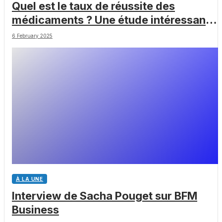
Quel est le taux de réussite des
médicaments ? Une étude intéressante
chez les Big Pharmas
6 February 2025
À LA UNE
Interview de Sacha Pouget sur BFM
Business