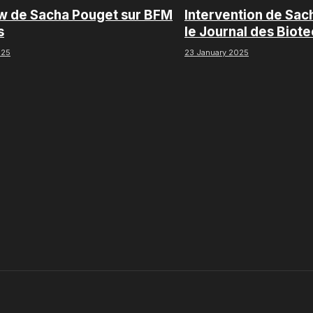
ew de Sacha Pouget sur BFM
Intervention de Sac
s
le Journal des Biot
Boursorama
025
23 January 2025