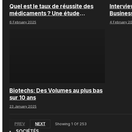
Quel est le taux de réussite des
Intervi
médicaments ? Une étude
Busines
intéressante chez les Big Pharmas
6 February 2025
4 February 2
Biotechs: Des Volumes au plus bas
sur 10 ans
23 January 2025
PREV
NEXT
Showing
1
Of
253
SOCIÉTÉS