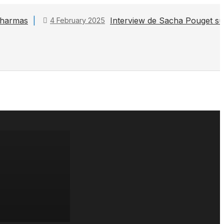
 Pharmas
Interview de Sacha Pouget s
4 February 2025