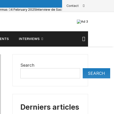
Contact
armas
4 February 2025
Interview de Sacha Pouget sur BFM Business
23 
ENTS
INTERVIEWS
Search
SEARCH
Derniers articles