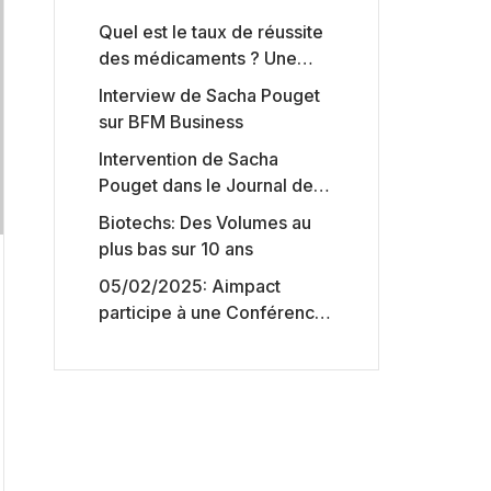
Quel est le taux de réussite
des médicaments ? Une
étude intéressante chez les
Interview de Sacha Pouget
Big Pharmas
sur BFM Business
Intervention de Sacha
Pouget dans le Journal des
Biotechs de Boursorama
Biotechs: Des Volumes au
plus bas sur 10 ans
05/02/2025: Aimpact
participe à une Conférence
sur l’accès aux marchés de
capitaux américains,
organisée par Jones Day en
collaboration avec le
Nasdaq et BNY