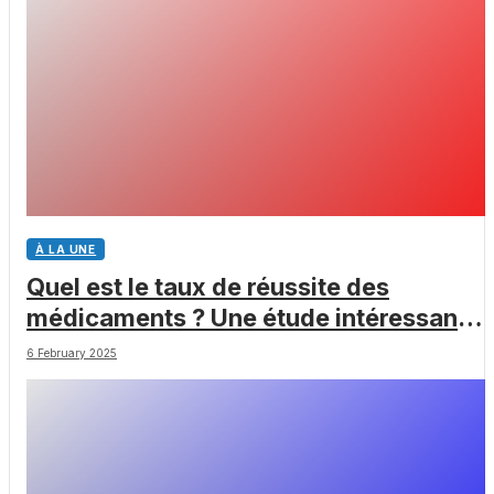
À LA UNE
Quel est le taux de réussite des
médicaments ? Une étude intéressante
chez les Big Pharmas
6 February 2025