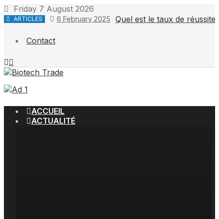
Skip
Friday 7 August 2026
to
Quel est le taux de réussit
6 February 2025
ARTICLES
content
Contact
ACCUEIL
ACTUALITÉ