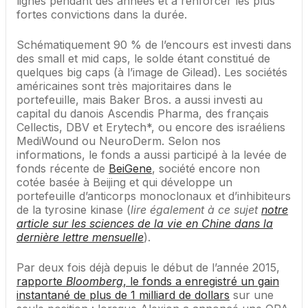
lignes pendant des années et à renforcer les plus
fortes convictions dans la durée.
Schématiquement 90 % de l’encours est investi dans
des small et mid caps, le solde étant constitué de
quelques big caps (à l’image de Gilead). Les sociétés
américaines sont très majoritaires dans le
portefeuille, mais Baker Bros. a aussi investi au
capital du danois Ascendis Pharma, des français
Cellectis, DBV et Erytech*, ou encore des israéliens
MediWound ou NeuroDerm. Selon nos
informations, le fonds a aussi participé à la levée de
fonds récente de
BeiGene
, société encore non
cotée basée à Beijing et qui développe un
portefeuille d’anticorps monoclonaux et d’inhibiteurs
de la tyrosine kinase (
lire également à ce sujet
notre
article sur les sciences de la vie en Chine dans la
dernière lettre mensuelle
).
Par deux fois déjà depuis le début de l’année 2015,
rapporte
Bloomberg
, le fonds a enregistré un gain
instantané de plus de 1 milliard de dollars
sur une