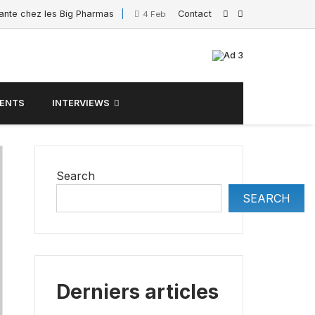
sante chez les Big Pharmas
Contact
Interview de Sacha Po
4 February 2025
ENTS
INTERVIEWS
Search
SEARCH
Derniers articles