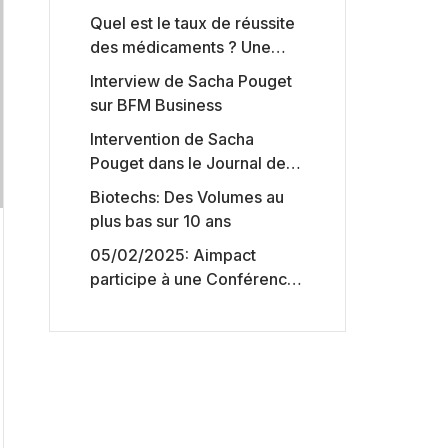
Quel est le taux de réussite
des médicaments ? Une
étude intéressante chez les
Interview de Sacha Pouget
Big Pharmas
sur BFM Business
Intervention de Sacha
Pouget dans le Journal des
Biotechs de Boursorama
Biotechs: Des Volumes au
plus bas sur 10 ans
05/02/2025: Aimpact
participe à une Conférence
sur l’accès aux marchés de
capitaux américains,
organisée par Jones Day en
collaboration avec le
Nasdaq et BNY