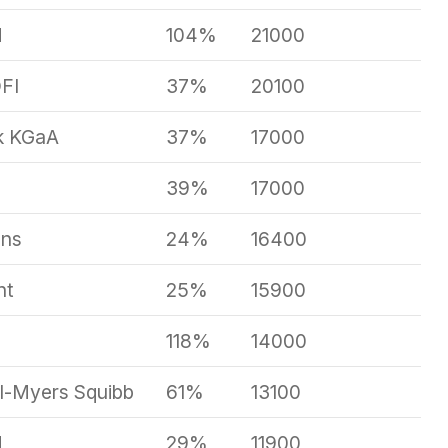
d
104%
21000
FI
37%
20100
k KGaA
37%
17000
39%
17000
ens
24%
16400
nt
25%
15900
118%
14000
ol-Myers Squibb
61%
13100
d
29%
11900