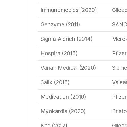
Immunomedics (2020)
Gilea
Genzyme (2011)
SANO
Sigma-Aldrich (2014)
Merc
Hospira (2015)
Pfizer
Varian Medical (2020)
Siem
Salix (2015)
Valea
Medivation (2016)
Pfizer
Myokardia (2020)
Brist
Kite (2017)
Gilea