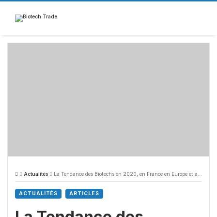
Skip
to
content
Actualités
La Tendance des Biotechs en 2020, en France en Europe et aux Etats-Unis (Semaine 50)
ACTUALITÉS
ARTICLES
La Tendance des