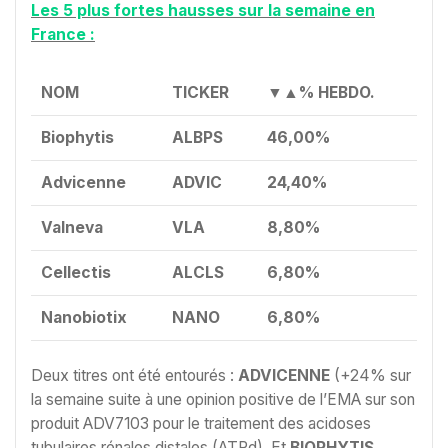
Les 5 plus fortes hausses sur la semaine en
France :
NOM
TICKER
▼▲% HEBDO.
Biophytis
ALBPS
46,00%
Advicenne
ADVIC
24,40%
Valneva
VLA
8,80%
Cellectis
ALCLS
6,80%
Nanobiotix
NANO
6,80%
Deux titres ont été entourés :
ADVICENNE
(+24% sur
la semaine suite à une opinion positive de l’EMA sur son
produit ADV7103 pour le traitement des acidoses
tubulaires rénales distales (ATRd). Et
BIOPHYTIS