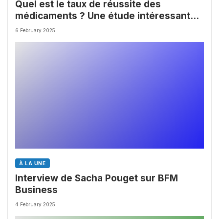
Quel est le taux de réussite des
médicaments ? Une étude intéressante
chez les Big Pharmas
6 February 2025
À LA UNE
Interview de Sacha Pouget sur BFM
Business
4 February 2025