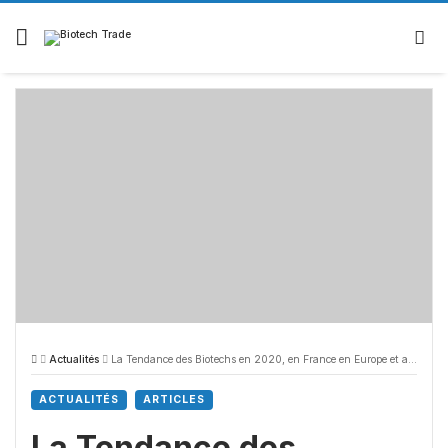
Skip
to
content
Actualités
La Tendance des Biotechs en 2020, en France en Europe et aux Etats-Unis (Semaine 51)
ACTUALITÉS
ARTICLES
La Tendance des