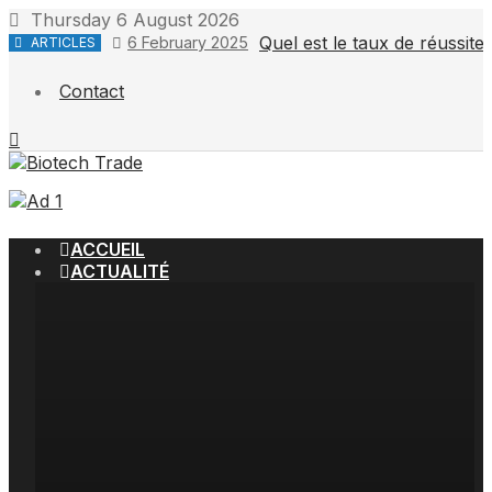
Skip
Thursday 6 August 2026
to
Quel est le taux de réussit
6 February 2025
ARTICLES
content
Contact
ACCUEIL
ACTUALITÉ