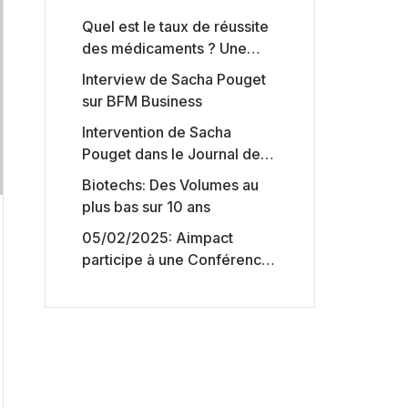
Quel est le taux de réussite
des médicaments ? Une
étude intéressante chez les
Interview de Sacha Pouget
Big Pharmas
sur BFM Business
Intervention de Sacha
Pouget dans le Journal des
Biotechs de Boursorama
Biotechs: Des Volumes au
plus bas sur 10 ans
05/02/2025: Aimpact
participe à une Conférence
sur l’accès aux marchés de
capitaux américains,
organisée par Jones Day en
collaboration avec le
Nasdaq et BNY