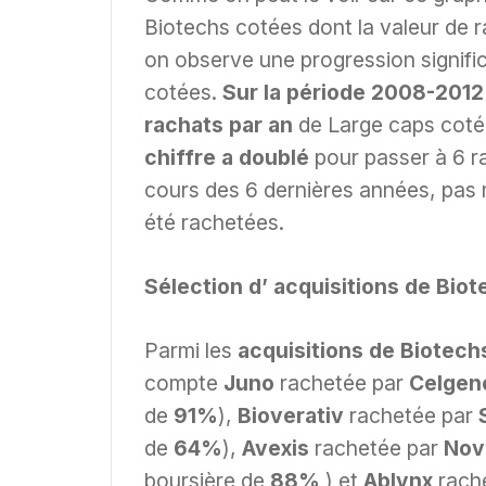
Biotechs cotées dont la valeur de r
on observe une progression signifi
cotées.
Sur la période 2008-201
rachats par an
de Large caps cot
chiffre a doublé
pour passer à 6 r
cours des 6 dernières années, pas
été rachetées.
Sélection d’ acquisitions de Bio
Parmi les
acquisitions de Biotec
compte
Juno
rachetée par
Celge
de
91%
),
Bioverativ
rachetée par
de
64%
),
Avexis
rachetée par
Nov
boursière de
88%
) et
Ablynx
rach