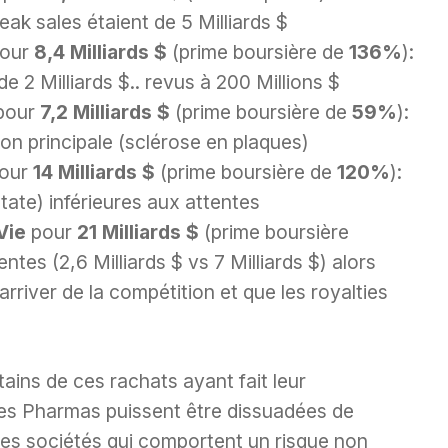
eak sales étaient de 5 Milliards $
our
8,4 Milliards $
(prime boursière de
136%
):
 2 Milliards $.. revus à 200 Millions $
pour
7,2 Milliards $
(prime boursière de
59%
):
on principale (sclérose en plaques)
our
14 Milliards $
(prime boursière de
120%
):
tate) inférieures aux attentes
Vie
pour
21 Milliards $
(prime boursière
entes (2,6 Milliards $ vs 7 Milliards $) alors
rriver de la compétition et que les royalties
ains de ces rachats ayant fait leur
 les Pharmas puissent être dissuadées de
des sociétés qui comportent un risque non