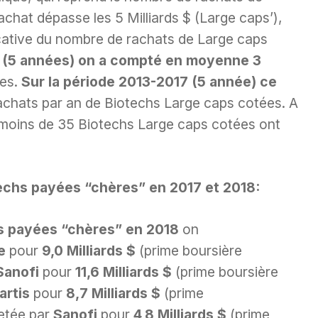
achat dépasse les 5 Milliards $ (Large caps’),
cative du nombre de rachats de Large caps
2 (5 années) on a compté en moyenne 3
ées.
Sur la période 2013-2017 (5 année) ce
achats par an de Biotechs Large caps cotées. A
 moins de 35 Biotechs Large caps cotées ont
techs payées “chères” en 2017 et 2018:
hs payées “chères” en 2018
on
ne
pour
9,0 Milliards $
(prime boursière
Sanofi
pour
11,6 Milliards $
(prime boursière
artis
pour
8,7 Milliards $
(prime
etée par
Sanofi
pour
4,8 Milliards $
(prime