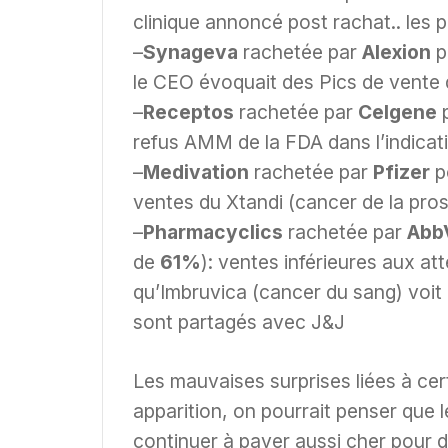
clinique annoncé post rachat.. les p
–
Synageva
rachetée par
Alexion
p
le CEO évoquait des Pics de vente de
–
Receptos
rachetée par
Celgene
refus AMM de la FDA dans l’indicati
–
Medivation
rachetée par
Pfizer
p
ventes du Xtandi (cancer de la pros
–
Pharmacyclics
rachetée par
Abb
de
61%
): ventes inférieures aux att
qu’Imbruvica (cancer du sang) voit a
sont partagés avec J&J
Les mauvaises surprises liées à cert
apparition, on pourrait penser que
continuer à payer aussi cher pour 