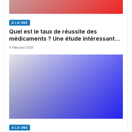
À LA UNE
Quel est le taux de réussite des
médicaments ? Une étude intéressante
chez les Big Pharmas
6 February 2025
À LA UNE