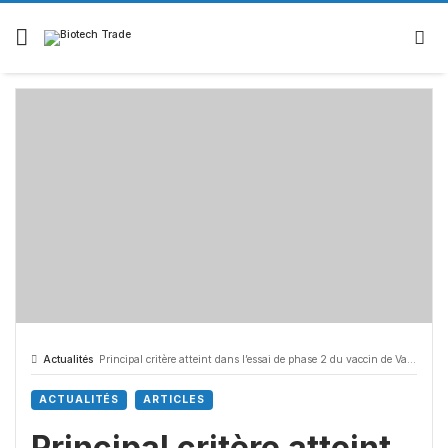
Skip
to
content
Actualités
Principal critère atteint dans l’essai de phase 2 du vaccin de Valneva contre C. difficile
ACTUALITÉS
ARTICLES
Principal critère atteint