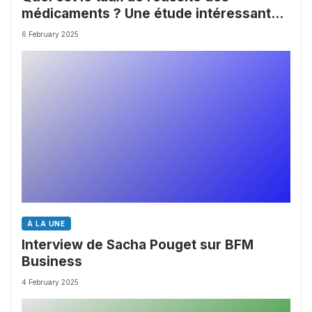
médicaments ? Une étude intéressante
chez les Big Pharmas
6 February 2025
À LA UNE
Interview de Sacha Pouget sur BFM
Business
4 February 2025