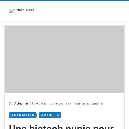
Skip
to
content
Actualités
Une biotech punie pour avoir floué ses actionnaires
ACTUALITÉS
ARTICLES
Une biotech punie pour