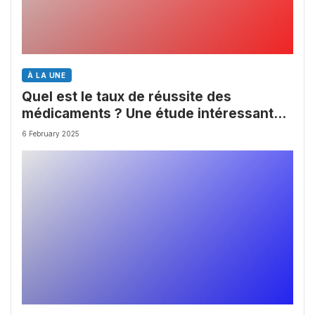
À LA UNE
Quel est le taux de réussite des
médicaments ? Une étude intéressante
chez les Big Pharmas
6 February 2025