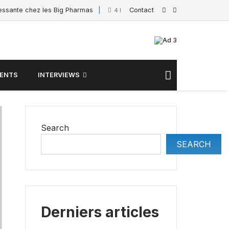
ressante chez les Big Pharmas
Contact
Interview de Sacha
4 February 2025
ENTS
INTERVIEWS
Search
SEARCH
Derniers articles