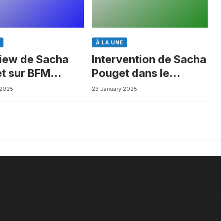
À LA UNE
view de Sacha
Intervention de Sacha
t sur BFM
Pouget dans le
ess
Journal des Biotechs
 2025
23 January 2025
de Boursorama