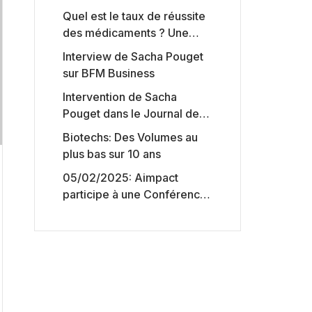
Quel est le taux de réussite
des médicaments ? Une
étude intéressante chez les
Interview de Sacha Pouget
Big Pharmas
sur BFM Business
Intervention de Sacha
Pouget dans le Journal des
Biotechs de Boursorama
Biotechs: Des Volumes au
plus bas sur 10 ans
05/02/2025: Aimpact
participe à une Conférence
sur l’accès aux marchés de
capitaux américains,
organisée par Jones Day en
collaboration avec le
Nasdaq et BNY