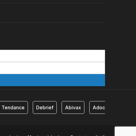
Tendance
Debrief
Abivax
Adocia
AB Sc