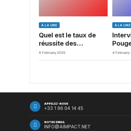
À LA UNE
À LA UNE
Quel est le taux de
Inter
réussite des
Pouge
médicaments ? Une
Busin
6 February 2025
4 February
étude intéressante
chez les Big Pharmas
APPELEZ-NOUS
+33 1 86 04 14 45
NOTRE EMAIL
INFO@AIMPACT.NET