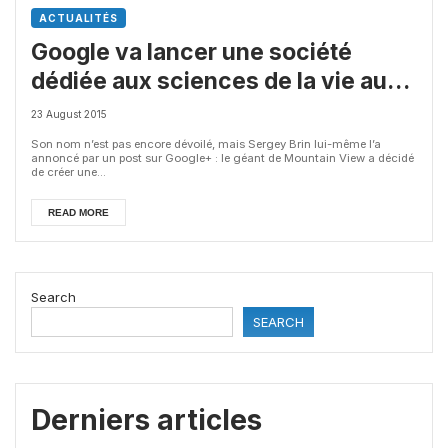
ACTUALITÉS
Google va lancer une société
dédiée aux sciences de la vie au
sein d’Alphabet
23 August 2015
Son nom n’est pas encore dévoilé, mais Sergey Brin lui-même l’a
annoncé par un post sur Google+ : le géant de Mountain View a décidé
de créer une...
READ MORE
Search
SEARCH
Derniers articles