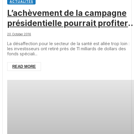
ACTUALITÉS
L’achèvement de la campagne
présidentielle pourrait profiter
au secteur de la santé, selon
20 October 2016
ClearBridge
La désaffection pour le secteur de la santé est allée trop loin :
les investisseurs ont retiré près de 11 milliards de dollars des
fonds spéciali...
READ MORE