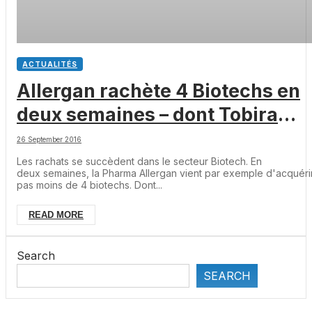
ACTUALITÉS
Allergan rachète 4 Biotechs en
deux semaines – dont Tobira
avec une prime de 498%
26 September 2016
Les rachats se succèdent dans le secteur Biotech. En
deux semaines, la Pharma Allergan vient par exemple d'acquéri
pas moins de 4 biotechs. Dont...
READ MORE
Search
SEARCH