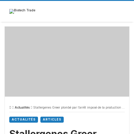
Skip
to
content
Actualités
Stallergenes Greer plombé par l’arrêt imposé de la production à Antony
ACTUALITÉS
ARTICLES
Stallergenes Greer