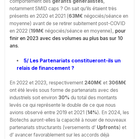
comportement des
gérants généralistes
,
notamment SMID caps ? On sait qu’ils étaient très
présents en 2020 et 2021 (
63M€
négociés/séance en
moyenne) avant de se retirer subitement post-COVID
en 2022 (
19M€
négociés/séance en moyenne),
pour
finir en 2023 avec des volumes au plus bas sur 10
ans
.
5/ Les Partenariats constitueront-ils un
relais de financement ?
En 2022 et 2023, respectivement
240M€
et
306M€
ont été levés sous forme de partenariats avec des
industriels soit environ
30%
du total des montants
levés ce qui représente le double de ce que nous
avions observé entre 2019 et 2021 (
14%
). En 2024, les
Biotechs auront-elles la capacité à nouer de nouveaux
partenariats structurants (versements d’
Upfronts
) et
d’ avancer favorablement sur les accords déjà