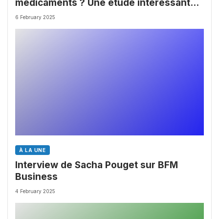
médicaments ? Une étude intéressante
chez les Big Pharmas
6 February 2025
À LA UNE
Interview de Sacha Pouget sur BFM
Business
4 February 2025