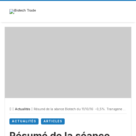
Skip
to
content
Actualités
Résumé de la séance Biotech du 11/10/16: -0,5%. Transgene en vedette
ACTUALITÉS
ARTICLES
Résumé de la séance