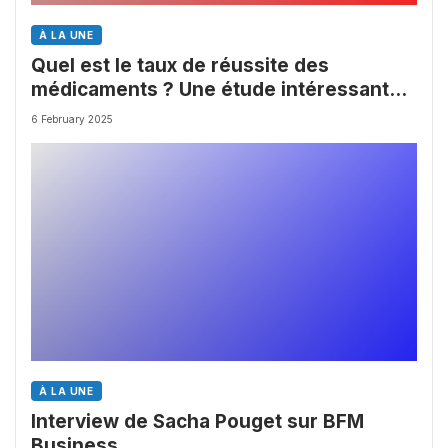
À LA UNE
Quel est le taux de réussite des
médicaments ? Une étude intéressante
chez les Big Pharmas
6 February 2025
À LA UNE
Interview de Sacha Pouget sur BFM
Business