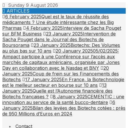
Sunday 9 August 2026
ARTICLES
6 February 2025
Quel est le taux de réussite des
médicaments ? Une étude intéressante chez les Big
Pharmas
4 February 2025
Interview de Sacha Pouget
sur BFM Business
23 January 2025
Intervention de
Sacha Pouget dans le Journal des Biotechs de
Boursorama
23 January 2025
Biotechs: Des Volumes
au plus bas sur 10 ans
20 January 2025
05/02/2025:
Aimpact participe à une Conférence sur l’accès aux
marchés de capitaux américains, organisée par Jones
Day en collaboration avec le Nasdaq et BNY
20
January 2025
Coup de frein sur les Financements des
Biotechs
17 January 2025
En France, la Biotechnologie
est le meilleur secteur en bourse sur 10 ans
13
January 2025
Quelle est l’Autonomie financière des
Biotechs françaises ?
8 January 2025
CEMENTIC : une
innovation au service de la santé bucco-dentaire
6
January 2025
Bilan des levées des Biotechs cotées : près
de 950 Millions d’Euros en 2024
Contact