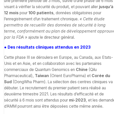
une première période de 3 mois, suivie d’une phase de 6 mois
visant à vérifier la sécurité du produit, et pouvant aller
jusqu’à
12 mois
pour
100 patients
, données obligatoires pour
l’enregistrement d’un traitement chronique.
« Cette étude
permettra de recueillir des données de sécurité à long
terme, conformément au plan de développement approuv
par la FDA »
ajoute le directeur général.
● Des résultats cliniques attendus en 2023
Cette phase III se déroulera en Europe, au Canada, aux Etats-
Unis et en Asie, et en collaboration avec les partenaires
commerciaux de Quantum Genomics en
Chine
(Qilu
Pharmaceutical),
Taiwan
(Orient EuroPharma) et
Corée du
Sud
(DongWha Pharm). La sélection des centres cliniques va
débuter. Le recrutement du premier patient sera réalisé au
deuxième trimestre 2021. Les résultats d’efficacité et de
sécurité à 6 mois sont attendus pour
mi-2023
, et les demand
d’AMM pourront ainsi être déposées cette même année.