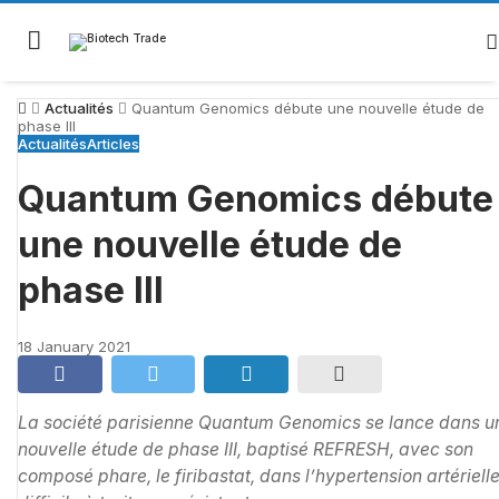
Skip
to
content
Actualités
Quantum Genomics débute une nouvelle étude de
phase III
Actualités
Articles
Quantum Genomics débute
une nouvelle étude de
phase III
18 January 2021
La société parisienne Quantum Genomics se lance dans u
nouvelle étude de phase III, baptisé REFRESH, avec son
composé phare, le firibastat, dans l’hypertension artériell