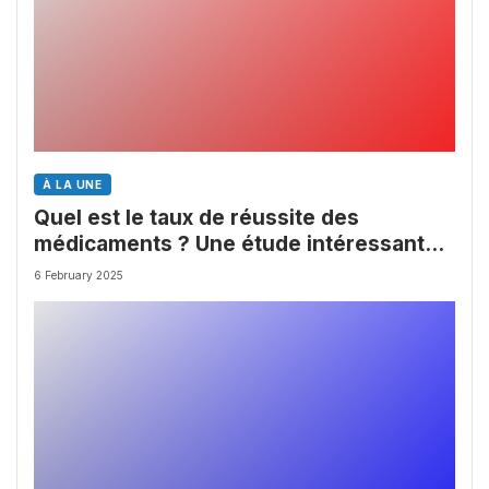
À LA UNE
Quel est le taux de réussite des
médicaments ? Une étude intéressante
chez les Big Pharmas
6 February 2025