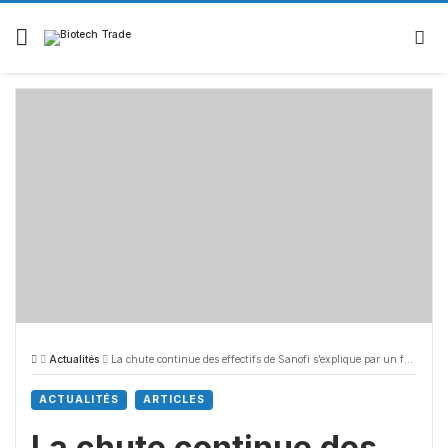
Skip
to
content
Actualités
La chute continue des effectifs de Sanofi s’explique par un faible rendement de la R&D
ACTUALITÉS
ARTICLES
La chute continue des