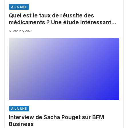
À LA UNE
Quel est le taux de réussite des
médicaments ? Une étude intéressante
chez les Big Pharmas
6 February 2025
À LA UNE
Interview de Sacha Pouget sur BFM
Business