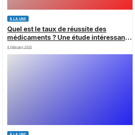
À LA UNE
Quel est le taux de réussite des
médicaments ? Une étude intéressante
chez les Big Pharmas
6 February 2025
À LA UNE