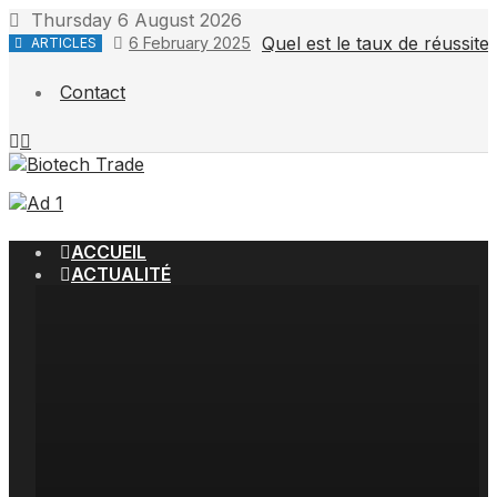
Skip
Thursday 6 August 2026
to
Quel est le taux de réussit
6 February 2025
ARTICLES
content
Contact
ACCUEIL
ACTUALITÉ