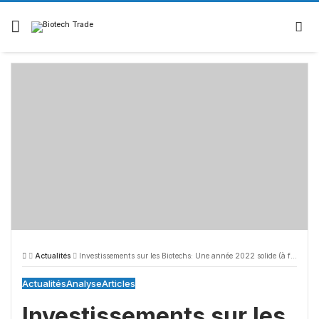
Skip
to
content
Actualités
Investissements sur les Biotechs: Une année 2022 solide (à fin Août)
Actualités
Analyse
Articles
Investissements sur les