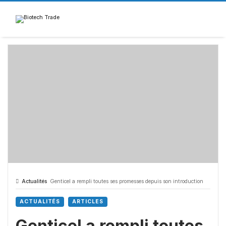
Skip
to
content
Actualités
Genticel a rempli toutes ses promesses depuis son introduction
ACTUALITÉS
ARTICLES
Genticel a rempli toutes