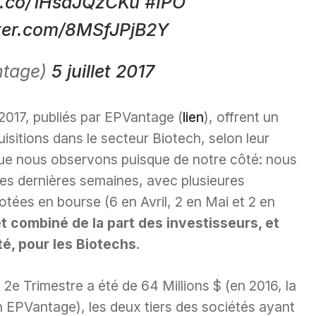
/t.co/1HsaJQzCKu
#IPO
tter.com/8MSfJPjB2Y
ntage)
5 juillet 2017
2017, publiés par EPVantage (
lien
), offrent un
isitions dans le secteur Biotech, selon leur
que nous observons puisque de notre côté: nous
ces dernières semaines, avec plusieures
tées en bourse (6 en Avril, 2 en Mai et 2 en
êt combiné de la part des investisseurs, et
é, pour les Biotechs
.
e Trimestre a été de 64 Millions $ (en 2016, la
n EPVantage), les deux tiers des sociétés ayant