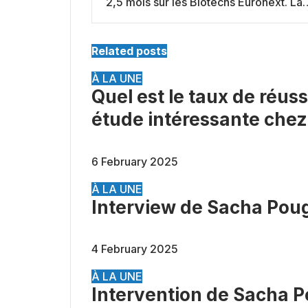
2,5 mois sur les Biotechs Euronext. La
“purge” est-elle finie ?
Related posts
À LA UNE
Quel est le taux de réu
étude intéressante chez
6 February 2025
À LA UNE
Interview de Sacha Pou
4 February 2025
À LA UNE
Intervention de Sacha P