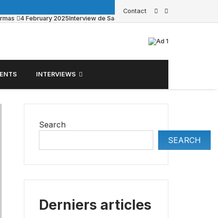
Contact
armas
4 February 2025
Interview de Sacha Pouget sur BFM Business
23 
ENTS
INTERVIEWS
Search
SEARCH
Derniers articles