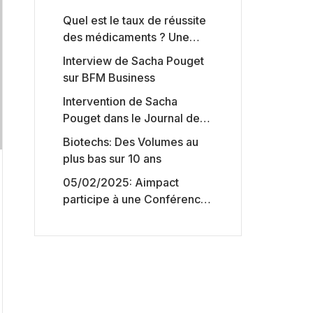
Quel est le taux de réussite
des médicaments ? Une
étude intéressante chez les
Interview de Sacha Pouget
Big Pharmas
sur BFM Business
Intervention de Sacha
Pouget dans le Journal des
Biotechs de Boursorama
Biotechs: Des Volumes au
plus bas sur 10 ans
05/02/2025: Aimpact
participe à une Conférence
sur l’accès aux marchés de
capitaux américains,
organisée par Jones Day en
collaboration avec le
Nasdaq et BNY