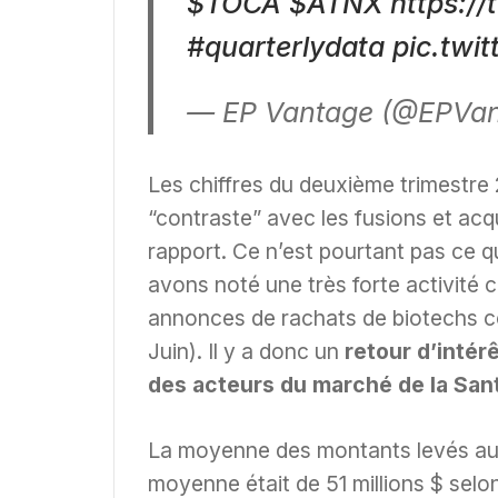
$TOCA
$ATNX
https:/
#quarterlydata
pic.twi
— EP Vantage (@EPVa
Les chiffres du deuxième trimestre 
“contraste” avec les fusions et acqu
rapport. Ce n’est pourtant pas ce 
avons noté une très forte activité 
annonces de rachats de biotechs co
Juin). Il y a donc un
retour d’intér
des acteurs du marché de la Sant
La moyenne des montants levés au 2
moyenne était de 51 millions $ selo