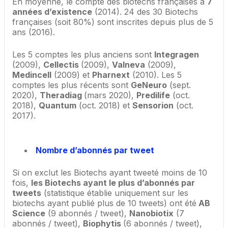
En moyenne, le compte des biotechs françaises a
7
années d’existence
(2014). 24 des 30 Biotechs
françaises (soit 80%) sont inscrites depuis plus de 5
ans (2016).
Les 5 comptes les plus anciens sont
Integragen
(2009),
Cellectis
(2009),
Valneva
(2009),
Medincell
(2009) et
Pharnext
(2010). Les 5
comptes les plus récents sont
GeNeuro
(sept.
2020),
Theradiag
(mars 2020),
Predilife
(oct.
2018),
Quantum
(oct. 2018) et
Sensorion
(oct.
2017).
Nombre d’abonnés par tweet
Si on exclut les Biotechs ayant tweeté moins de 10
fois,
les Biotechs ayant le plus d’abonnés par
tweets
(statistique établie uniquement sur les
biotechs ayant publié plus de 10 tweets) ont été
AB
Science
(9 abonnés / tweet),
Nanobiotix
(7
abonnés / tweet),
Biophytis
(6 abonnés / tweet),