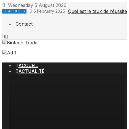
Skip
Wednesday 5 August 2026
to
Quel est le taux de réussit
6 February 2025
ARTICLES
content
Contact
ACCUEIL
ACTUALITÉ