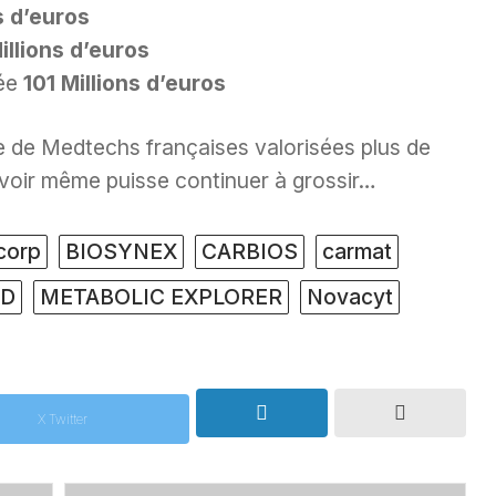
s d’euros
illions d’euros
sée
101 Millions d’euros
 de Medtechs françaises valorisées plus de
 voir même puisse continuer à grossir…
corp
BIOSYNEX
CARBIOS
carmat
RD
METABOLIC EXPLORER
Novacyt
X Twitter