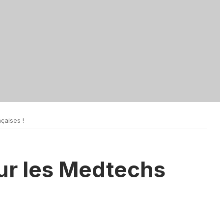
çaises !
ur les Medtechs