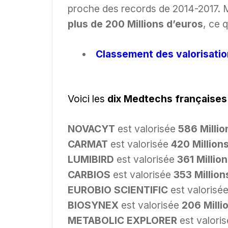
proche des records de 2014-2017. 
plus de 200 Millions d’euros
, ce 
Classement des valorisati
Voici les
dix Medtechs françaises 
NOVACYT
est valorisée
586 Millio
CARMAT
est valorisée
420 Million
LUMIBIRD
est valorisée
361 Millio
CARBIOS
est valorisée
353 Million
EUROBIO SCIENTIFIC
est valorisé
BIOSYNEX
est valorisée
206 Milli
METABOLIC EXPLORER
est valori