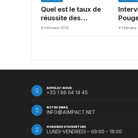
Quel est le taux de
Inter
réussite des
Pouge
médicaments ? Une
Busin
6 February 2025
4 February
étude intéressante
chez les Big Pharmas
APPELEZ-NOUS
+33 1 86 04 14 45
NOTRE EMAIL
INFO@AIMPACT.NET
HORAIRES D’OUVERTURE
LUNDI-VENDREDI – 09:00 – 18:00