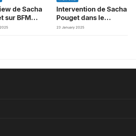
view de Sacha
Intervention de Sacha
t sur BFM
Pouget dans le
ess
Journal des Biotechs
 2025
23 January 2025
de Boursorama