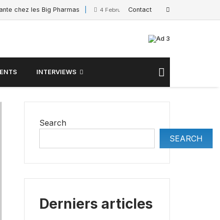
sante chez les Big Pharmas
Contact
Interview de Sacha Po
4 February 2025
ENTS
INTERVIEWS
Search
SEARCH
Derniers articles