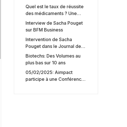
Quel est le taux de réussite
des médicaments ? Une
étude intéressante chez les
Interview de Sacha Pouget
Big Pharmas
sur BFM Business
Intervention de Sacha
Pouget dans le Journal des
Biotechs de Boursorama
Biotechs: Des Volumes au
plus bas sur 10 ans
05/02/2025: Aimpact
participe à une Conférence
sur l’accès aux marchés de
capitaux américains,
organisée par Jones Day en
collaboration avec le
Nasdaq et BNY