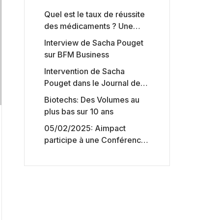
Quel est le taux de réussite
des médicaments ? Une
étude intéressante chez les
Interview de Sacha Pouget
Big Pharmas
sur BFM Business
Intervention de Sacha
Pouget dans le Journal des
Biotechs de Boursorama
Biotechs: Des Volumes au
plus bas sur 10 ans
05/02/2025: Aimpact
participe à une Conférence
sur l’accès aux marchés de
capitaux américains,
organisée par Jones Day en
collaboration avec le
Nasdaq et BNY