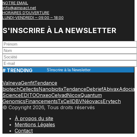
NOTRE EMAIL
info@aimpact.net
HORAIRES D’OUVERTURE
LUNDI-VENDREDI – 09:00 – 18:00
S'INSCRIRE À LA NEWSLETTER
# TRENDING
Valneva
Genfit
Tendance
biotech
Cellectis
Nanobiotix
Tendance
Debrief
Abivax
Adocia
Science
EDITO
Onxeo
Celyad
Nicox
Quantum
Genomics
Financements
TxCell
DBV
Néovacs
Erytech
© Copyright 2026, Tous droits réservés
À propos du site
Mentions Légales
Contact