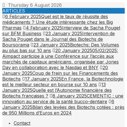
Skip
Thursday 6 August 2026
to
ARTICLES
content
6 February 2025
Quel est le taux de réussite des
médicaments ? Une étude intéressante chez les Big
Pharmas
4 February 2025
Interview de Sacha Pouget
sur BFM Business
23 January 2025
Intervention de
Sacha Pouget dans le Journal des Biotechs de
Boursorama
23 January 2025
Biotechs: Des Volumes
au plus bas sur 10 ans
20 January 2025
05/02/2025:
Aimpact participe à une Conférence sur l’accès aux
marchés de capitaux américains, organisée par Jones
Day en collaboration avec le Nasdaq et BNY
20
January 2025
Coup de frein sur les Financements des
Biotechs
17 January 2025
En France, la Biotechnologie
est le meilleur secteur en bourse sur 10 ans
13
January 2025
Quelle est l’Autonomie financière des
Biotechs françaises ?
8 January 2025
CEMENTIC : une
innovation au service de la santé bucco-dentaire
6
January 2025
Bilan des levées des Biotechs cotées : près
de 950 Millions d’Euros en 2024
Contact