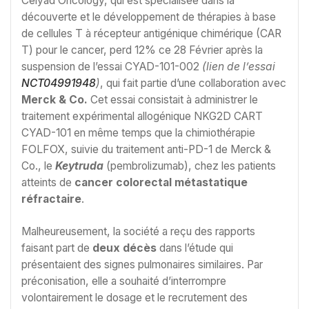
Celyad Oncology, qui est spécialisée dans la
découverte et le développement de thérapies à base
de cellules T à récepteur antigénique chimérique (CAR
T) pour le cancer, perd 12% ce 28 Février après la
suspension de l’essai CYAD-101-002
(lien de l’essai
NCT04991948
)
, qui fait partie d’une collaboration avec
Merck & Co.
Cet essai consistait à administrer le
traitement expérimental allogénique NKG2D CART
CYAD-101 en même temps que la chimiothérapie
FOLFOX, suivie du traitement anti-PD-1 de Merck &
Co., le
Keytruda
(pembrolizumab), chez les patients
atteints de
cancer colorectal métastatique
réfractaire
.
Malheureusement, la société a reçu des rapports
faisant part de
deux décès
dans l’étude qui
présentaient des signes pulmonaires similaires. Par
préconisation, elle a souhaité d’interrompre
volontairement le dosage et le recrutement des