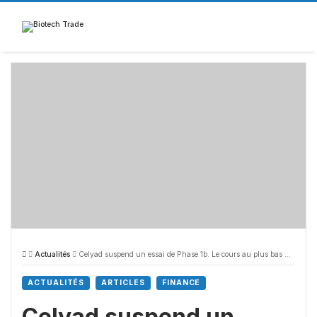
Skip
to
content
Actualités
Celyad suspend un essai de Phase 1b. Le cours au plus bas historique
ACTUALITÉS
ARTICLES
FINANCE
Celyad suspend un